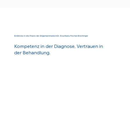
Einblicke in die Praxis der AllgemeinmedizinDr. Eva-Maria Fischer-Bischinger
Kompetenz in der Diagnose, Vertrauen in
der Behandlung.